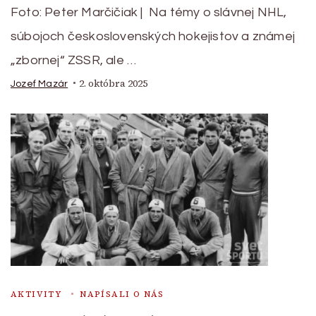
Foto: Peter Marčičiak | Na témy o slávnej NHL,
súbojoch československých hokejistov a známej
„zbornej“ ZSSR, ale …
2. októbra 2025
Jozef Mazár
AKTIVITY
NAPÍSALI O NÁS