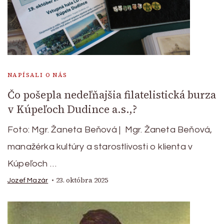
NAPÍSALI O NÁS
Čo pošepla nedeľňajšia filatelistická burza
v Kúpeľoch Dudince a.s.,?
Foto: Mgr. Žaneta Beňová | Mgr. Žaneta Beňová,
manažérka kultúry a starostlivosti o klienta v
Kúpeľoch …
23. októbra 2025
Jozef Mazár