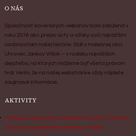
O NÁS
Spoločnosť slovenských velikánov bola založená v
roku 2016 ako prejav úcty a vďaky voči najväčším
osobnostiam našej histórie. Sídli v malebnej obci
Uhrovec Jankov Vŕšok – v rodisku najväčších
dejateľov, na ktorých môžeme byť všetci právom
hrdí. Verím, že na našej webstránke vždy nájdete
zaujímavé informácie.
AKTIVITY
Výstava o Alexandrovi Dubčekovi sa po 25 rokoch
vrátila do Slovenského inštitútu v Prahe