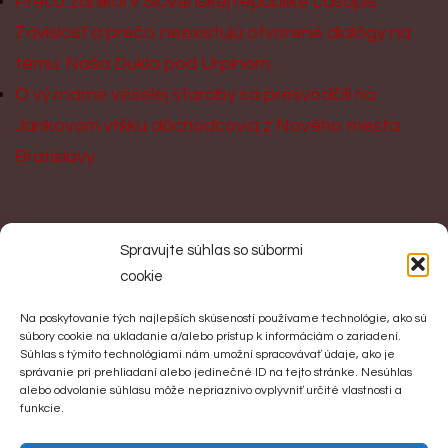
Prečo zanikol v Slovenskej republike časopis
Závislosť a prečo neexistujú otvorené dialógy na
tému: Naša Dukla pod Urpínom…
O význame veselej staroby sa presvedčili na
Jankovom vŕšku dôchodcovia z Nového mesta
Bratislavy
KONTAKT
Spravujte súhlas so súbormi
cookie
Spoločnosť slovenských velikánov
Na poskytovanie tých najlepších skúseností používame technológie, ako sú
Jankov Vŕšok 1
súbory cookie na ukladanie a/alebo prístup k informáciám o zariadení.
Súhlas s týmito technológiami nám umožní spracovávať údaje, ako je
956 41 Uhrovec
správanie pri prehliadaní alebo jedinečné ID na tejto stránke. Nesúhlas
alebo odvolanie súhlasu môže nepriaznivo ovplyvniť určité vlastnosti a
Tel: +421 905 203 900
funkcie.
Email:
jozefskultety1@gmail.com