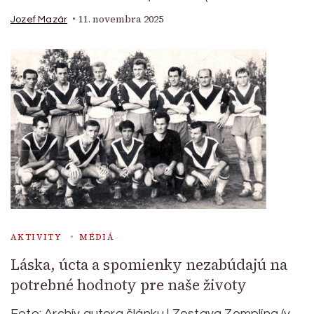
11. novembra 2025
Jozef Mazár
AKTIVITY
MÉDIÁ
Láska, úcta a spomienky nezabúdajú na
potrebné hodnoty pre naše životy
Foto: Archív autora článku | Zostava Zemplína (v