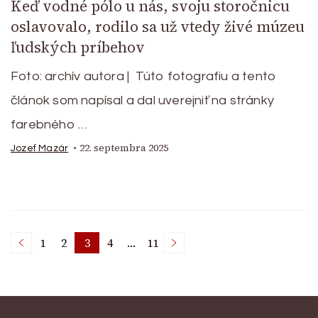
Keď vodné pólo u nás, svoju storočnicu
oslavovalo, rodilo sa už vtedy živé múzeu
ľudských príbehov
Foto: archív autora | Túto fotografiu a tento
článok som napísal a dal uverejniť na stránky
farebného …
22. septembra 2025
Jozef Mazár
Stránkovanie
1
2
3
4
…
11
Page
Page
Page
Page
Page
príspevkov