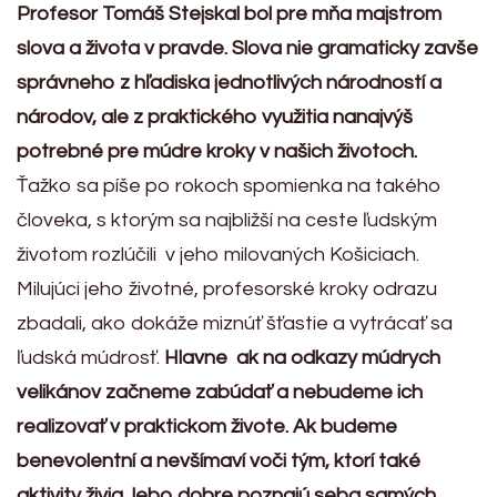
Profesor Tomáš Stejskal bol pre mňa majstrom
slova a života v pravde. Slova nie gramaticky zavše
správneho z hľadiska jednotlivých národností a
národov, ale z praktického využitia nanajvýš
potrebné pre múdre kroky v našich životoch.
Ťažko sa píše po rokoch spomienka na takého
človeka, s ktorým sa najbližší na ceste ľudským
životom rozlúčili v jeho milovaných Košiciach.
Milujúci jeho životné, profesorské kroky odrazu
zbadali, ako dokáže miznúť šťastie a vytrácať sa
ľudská múdrosť.
Hlavne ak na odkazy múdrych
velikánov začneme zabúdať a nebudeme ich
realizovať v praktickom živote. Ak budeme
benevolentní a nevšímaví voči tým, ktorí také
aktivity živia, lebo dobre poznajú seba samých