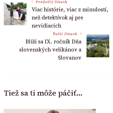
Post
Predošlý článok
Viac histórie, viac z minulosti,
než detektívok aj pre
Navigation
nevidiacich
Ďalší článok
Blíži sa IX. ročník Dňa
slovenských velikánov a
Slovanov
Tiež sa ti môže páčiť...