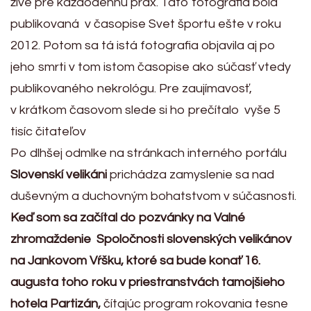
živé pre každodennú prax. Táto fotografia bola
publikovaná v časopise Svet športu ešte v roku
2012. Potom sa tá istá fotografia objavila aj po
jeho smrti v tom istom časopise ako súčasť vtedy
publikovaného nekrológu. Pre zaujímavosť,
v krátkom časovom slede si ho prečítalo vyše 5
tisíc čitateľov
Po dlhšej odmlke na stránkach interného portálu
Slovenskí velikáni
prichádza zamyslenie sa nad
duševným a duchovným bohatstvom v súčasnosti.
Keď som sa začítal do pozvánky na Valné
zhromaždenie Spoločnosti slovenských velikánov
na Jankovom Vŕšku, ktoré sa bude konať 16.
augusta toho roku v priestranstvách tamojšieho
hotela Partizán,
čítajúc program rokovania tesne