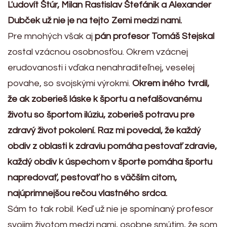
Ľudovít Štúr, Milan Rastislav Štefánik a Alexander
Dubček už nie je na tejto Zemi medzi nami.
Pre mnohých však aj
pán profesor Tomáš Stejskal
zostal vzácnou osobnosťou. Okrem vzácnej
erudovanosti i vďaka nenahraditeľnej, veselej
povahe, so svojskými výrokmi.
Okrem iného tvrdil,
že ak zoberieš láske k športu a nefalšovanému
životu so športom ilúziu, zoberieš potravu pre
zdravý život pokolení. Raz mi povedal, že každý
obdiv z oblasti k zdraviu pomáha pestovať zdravie,
každý obdiv k úspechom v športe pomáha športu
napredovať, pestovať ho s väčším citom,
najúprimnejšou rečou vlastného srdca.
Sám to tak robil. Keď už nie je spomínaný profesor
svojim životom medzi nami, osobne smútim, že som