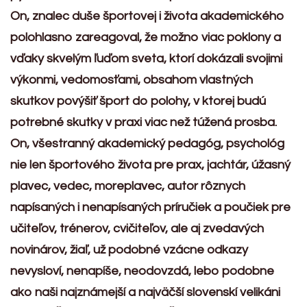
On, znalec duše športovej i života akademického
polohlasno zareagoval, že možno viac poklony a
vďaky skvelým ľuďom sveta, ktorí dokázali svojimi
výkonmi, vedomosťami, obsahom vlastných
skutkov povýšiť šport do polohy, v ktorej budú
potrebné skutky v praxi viac než túžená prosba.
On, všestranný akademický pedagóg, psychológ
nie len športového života pre prax, jachtár, úžasný
plavec, vedec, moreplavec, autor rôznych
napísaných i nenapísaných príručiek a poučiek pre
učiteľov, trénerov, cvičiteľov, ale aj zvedavých
novinárov, žiaľ, už podobné vzácne odkazy
nevysloví, nenapíše, neodovzdá, lebo podobne
ako naši najznámejší a najväčší slovenskí velikáni