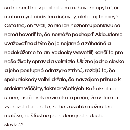
sa ho nestihol v poslednom rozhovore opýtať, či
mal na mysli obdiv len duševný, alebo aj telesný?
Ostatne, on tvrdil, že nie len nežnému pohlaviu sa
nemá hovoriť to, čo nemôže pochopiť. Ak budeme
uvažovať nad tým čo je nejasné a záhadné a
nedokážeme to ani vedecky vysvetliť, končí to pre
naše životy spravidla veľmi zle. Ukĺzne jedno slovko
a jeho postupné odrazy roztrhnú, rozbijú to, čo
spolu niekedy veľmi držalo, čo navzájom priľnulo k
srdciam väčšiny, takmer všetkých.
Koľkokrát sa
stane, ani človek nevie ako a prečo, že srdce sa
vyprázdni len preto, že ho zasiahlo možno len
maličké, nešťastne pohodené jednoduché
slovko?!…