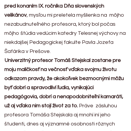
pred konaním IX. ročníka Dňa slovenských
velikánov
, mysľou mi preletela myšlienka na môjho
nezabudnuteľného profesora, ktorý bol počas
môjho štúdia vedúcim katedry Telesnej výchovy na
niekdajšej Pedagogickej fakulte Pavla Jozefa
Šafárika v Prešove.
Univerzitný profesor Tomáš Stejskal zostane pre
moju maličkosť na večnosť vďaka svojmu životu
odkazom pravdy, že akokoľvek bezmocnými môžu
byť dobrí a spravodliví ľudia, vynikajúci
pedagógovia, dobrí a nenapodobniteľní kamaráti,
už aj vďaka nim stojí život za to.
Práve zásluhou
profesora Tomáša Stejskala aj mnohí iní jeho
študenti, dnes aj významné osobnosti rôznych