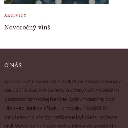
AKTIVITY
Novoročný vinš
O NÁS
Spoločnosť slovenských velikánov bola založená v
roku 2016 ako prejav úcty a vďaky voči najväčším
osobnostiam našej histórie. Sídli v malebnej obci
Uhrovec Jankov Vŕšok – v rodisku najväčších
dejateľov, na ktorých môžeme byť všetci právom
hrdí. Verím, že na našej webstránke vždy nájdete