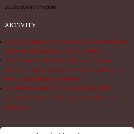
zaujímavé informácie.
AKTIVITY
Výstava o Alexandrovi Dubčekovi sa po 25 rokoch
vrátila do Slovenského inštitútu v Prahe
Prečo zanikol v Slovenskej republike časopis
Závislosť a prečo neexistujú otvorené dialógy na
tému: Naša Dukla pod Urpínom…
O význame veselej staroby sa presvedčili na
Jankovom vŕšku dôchodcovia z Nového mesta
Bratislavy
KONTAKT