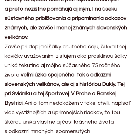
a preto nezištne pomáhajú aj iným. I na úseku
sústavného približovania a pripomínania odkazov
známych, ale zavše i menej známych slovenských
velikánov.
Zavše pri dopíjaní šálky chutného čaju, či kvalitnej
kávičky uvažovaním zisťujem ako prasklinou šálky
uniká tekutina aj môjho súčasného 75 ročného
života
veľmi úzko spojeného tak s odkazmi
slovenských velikánov, ale aj s históriou Dukly. Tej
pri Svidníku a tej športovej. V Prahe a Banskej
Bystrici.
Ani o tom nedokážem v takej chvíli, napísať
viac výstižnejších a úprimnejších riadkov, že tou
škárou uniká vlastne aj časť krásneho života
s odkazmi mnohých spomenutých