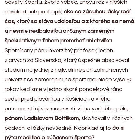
odvetví športu, života vôbec, znovu raz v hlbších
súvislostiach pochopili,
ako sa zásluhou lásky rodí
čas, ktorý sa stáva udalosťou a z ktorého sa nemá
a nesmie nedbalosťou a rôznym zámerným
špekulatívnym ťahom premrhať ani chvíľka.
Spomínaný pán univerzitný profesor, jeden
z prvých zo Slovenska, ktorý úspešne absolvoval
štúdium na jednej z najkvalitnejších zahraničných
univerzít so zameraním na šport mal niečo vyše 80
rokov keď sme v jedno skoré pondelkové ráno
sedeli pred plavárňou v Košiciach a v jeho
prítomnosti aj s ikonou svetového vodného póla,
pánom Ladislavom Bottlikom,
skloňovali v rôznych
pádoch otázky nevšedné. Napríklad aj to
čo si
pýta modlitba o súčasnom športe?