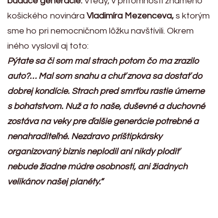
budúce generácie.
Vtedy, v prítomnosti známeho
košického novinára
Vladimíra Mezenceva,
s ktorým
sme ho pri nemocničnom lôžku navštívili. Okrem
iného vyslovil aj toto:
Pýtate sa či som mal strach potom čo ma zrazilo
auto?… Mal som snahu a chuť znova sa dostať do
dobrej kondície. Strach pred smrťou rastie úmerne
s bohatstvom. Nuž a to naše, duševné a duchovné
zostáva na veky pre ďalšie generácie potrebné a
nenahraditeľné. Nezdravo príštipkársky
organizovaný biznis neplodil ani nikdy plodiť
nebude žiadne múdre osobnosti, ani žiadnych
velikánov našej planéty.“