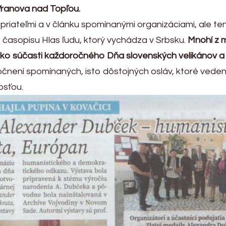
Vranova nad Topľou.
riateľmi a v článku spomínanými organizáciami, ale tent
časopisu Hlas ľudu, ktorý vychádza v Srbsku.
Mnohí z 
ako súčasti každoročného Dňa slovenských velikánov a
očnení spomínaných, isto dôstojných osláv, ktoré vede
osťou.