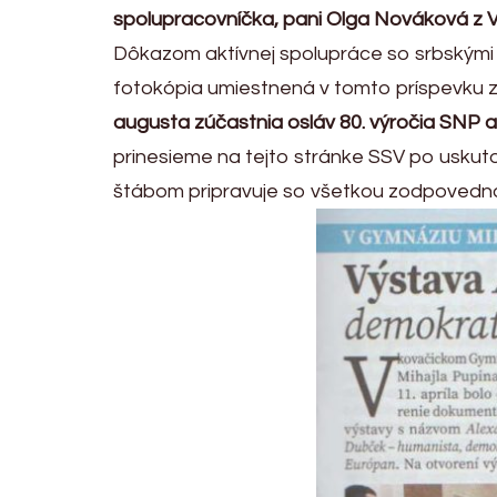
spolupracovníčka, pani Olga Nováková z 
Dôkazom aktívnej spolupráce so srbskými p
fotokópia umiestnená v tomto príspevku z 
augusta zúčastnia osláv 80. výročia SNP 
prinesieme na tejto stránke SSV po uskut
štábom pripravuje so všetkou zodpovedn