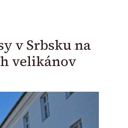
sy v Srbsku na
ch velikánov