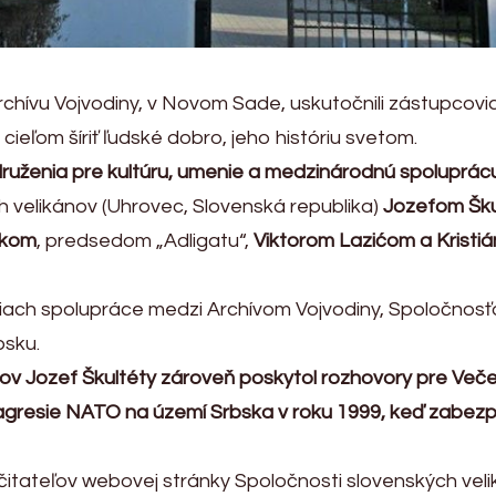
Archívu Vojvodiny, v Novom Sade, uskutočnili zástupcovi
 cieľom šíriť ľudské dobro, jeho históriu svetom.
Združenia pre kultúru, umenie a medzinárodnú spoluprácu
velikánov (Uhrovec, Slovenská republika)
Jozefom Šku
úkom
, predsedom „Adligatu“,
Viktorom Lazićom a Krist
tiach spolupráce medzi Archívom Vojvodiny, Spoločnosť
bsku.
ov Jozef Škultéty zároveň poskytol rozhovory pre Večer
 agresie NATO na území Srbska v roku 1999, keď zabezpe
čitateľov webovej stránky Spoločnosti slovenských vel