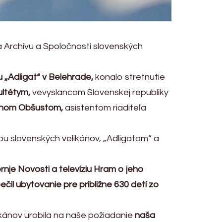
a Archívu a Spoločnosti slovenských
 „Adligat“ v Belehrade,
konalo stretnutie
ltétym,
vevyslancom Slovenskej republiky
iánom Obšustom,
asistentom riaditeľa
ou slovenských velikánov, „Adligatom“ a
nje Novosti a televíziu Hram o jeho
čil ubytovanie pre približne 630 detí zo
ikánov urobila na naše požiadanie
naša