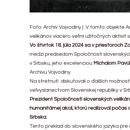
Foto: Archív Vojvodiny | V tomto objekte 
velikánov viacero veľmi užitočných aktivít s
Vo štvrtok 18. júla 2024 sa v priestoroch 
medzi predsedom Spoločnosti slovenských 
v Srbsku, jeho excelenciou
Michalom Pav
Archívu Vojvodiny.
Na stretnutí diskutovali o ďalších možnos
veľvyslanectvom Slovenskej republiky v Sr
Prezident Spoločnosti slovenských velikán
humanitárnej akcii, ktorú realizoval počas
Srbska.
Tento preklad do slovenského jazyka pre 