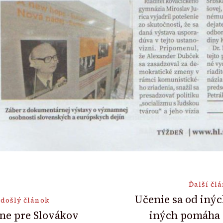
Ďalší čl
Učenie sa od inýc
došlý článok
ne pre Slovákov
iných pomáha
ion