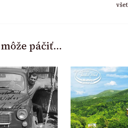
vše
i môže páčiť...