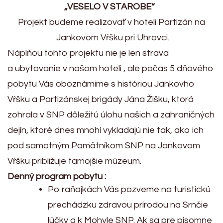
„VESELO V STAROBE“
Projekt budeme realizovať v hoteli Partizán na
Jankovom Vŕšku pri Uhrovci.
Náplňou tohto projektu nie je len strava
a ubytovanie v našom hoteli , ale počas 5 dňového
pobytu Vás oboznámime s históriou Jankovho
Vŕšku a Partizánskej brigády Jána Žišku, ktorá
zohrala v SNP dôležitú úlohu našich a zahraničných
dejín, ktoré dnes mnohí vykladajú nie tak, ako ich
pod samotným Pamätníkom SNP na Jankovom
Vŕšku približuje tamojšie múzeum.
Denný program pobytu :
Po raňajkách Vás pozveme na turistickú
prechádzku zdravou prírodou na Srnčie
lúčky a k Mohyle SNP. Ak sa pre písomne