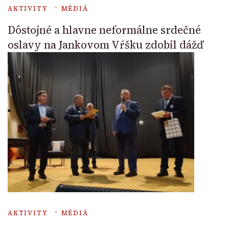
AKTIVITY
MÉDIÁ
Dôstojné a hlavne neformálne srdečné
oslavy na Jankovom Vŕšku zdobil dážď
AKTIVITY
MÉDIÁ