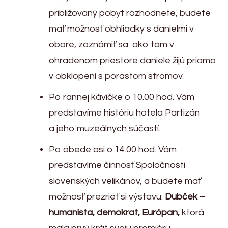
približovaný pobyt rozhodnete, budete
mať možnosť obhliadky s danielmi v
obore, zoznámiť sa ako tam v
ohradenom priestore daniele žijú priamo
v obklopení s porastom stromov.
Po rannej kávičke o 10.00 hod. Vám
predstavíme históriu hotela Partizán
a jeho muzeálnych súčastí.
Po obede asi o 14.00 hod. Vám
predstavíme činnosť Spoločnosti
slovenských velikánov, a budete mať
možnosť prezrieť si výstavu:
Dubček –
humanista, demokrat, Európan,
ktorá