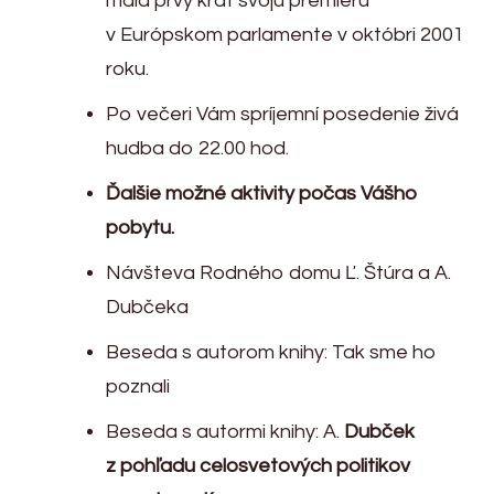
mala prvý krát svoju premiéru
v Európskom parlamente v októbri 2001
roku.
Po večeri Vám spríjemní posedenie živá
hudba do 22.00 hod.
Ďalšie možné aktivity počas Vášho
pobytu.
Návšteva Rodného domu Ľ. Štúra a A.
Dubčeka
Beseda s autorom knihy: Tak sme ho
poznali
Beseda s autormi knihy: A.
Dubček
z pohľadu celosvetových politikov