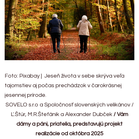
Foto: Pixabay | Jeseň života v sebe skrýva veľa
tajomstiev aj počas prechádzok v čarokrásnej
jesennej prírode.
SOVELO s.r.o a Spoločnosť slovenských velikánov /
Ľ.Štúr, M.R.Štefánik a Alexander Dubček
/ Vám
dámy a páni, priatelia, predstavujú projekt
realizácie od októbra 2025