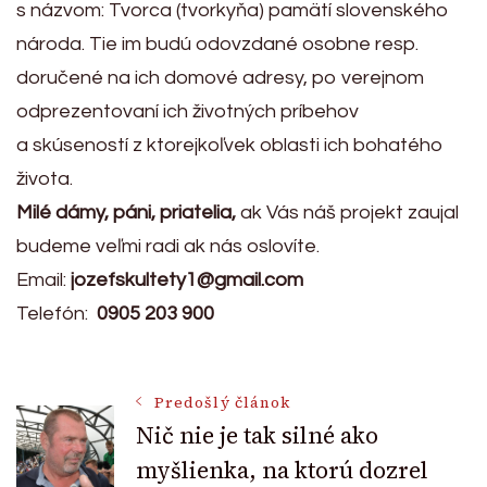
s názvom: Tvorca (tvorkyňa) pamätí slovenského
národa. Tie im budú odovzdané osobne resp.
doručené na ich domové adresy, po verejnom
odprezentovaní ich životných príbehov
a skúseností z ktorejkoľvek oblasti ich bohatého
života.
Milé dámy, páni, priatelia,
ak Vás náš projekt zaujal
budeme veľmi radi ak nás oslovíte.
Email:
jozefskultety1@gmail.com
Telefón:
0905 203 900
Post
Predošlý článok
Nič nie je tak silné ako
myšlienka, na ktorú dozrel
Navigation