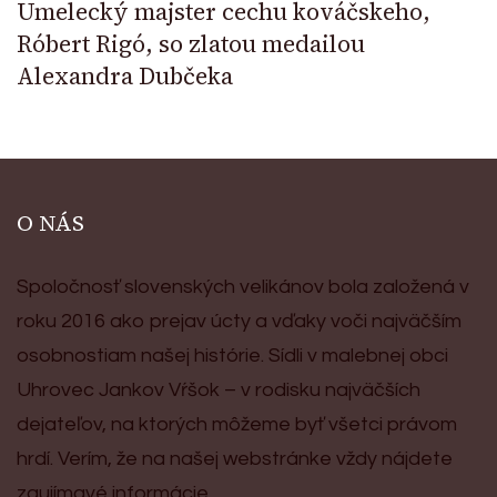
Umelecký majster cechu kováčskeho,
Róbert Rigó, so zlatou medailou
Alexandra Dubčeka
O NÁS
Spoločnosť slovenských velikánov bola založená v
roku 2016 ako prejav úcty a vďaky voči najväčším
osobnostiam našej histórie. Sídli v malebnej obci
Uhrovec Jankov Vŕšok – v rodisku najväčších
dejateľov, na ktorých môžeme byť všetci právom
hrdí. Verím, že na našej webstránke vždy nájdete
zaujímavé informácie.