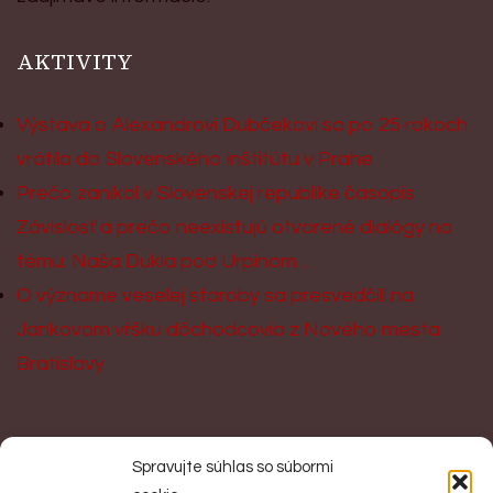
AKTIVITY
Výstava o Alexandrovi Dubčekovi sa po 25 rokoch
vrátila do Slovenského inštitútu v Prahe
Prečo zanikol v Slovenskej republike časopis
Závislosť a prečo neexistujú otvorené dialógy na
tému: Naša Dukla pod Urpínom…
O význame veselej staroby sa presvedčili na
Jankovom vŕšku dôchodcovia z Nového mesta
Bratislavy
KONTAKT
Spravujte súhlas so súbormi