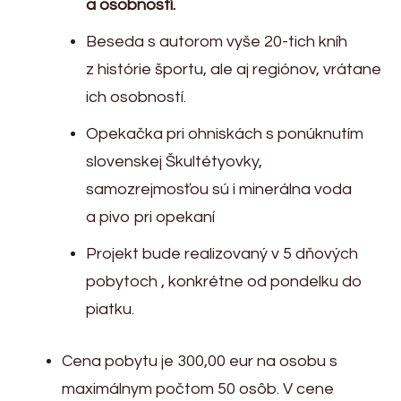
a osobností.
Beseda s autorom vyše 20-tich kníh
z histórie športu, ale aj regiónov, vrátane
ich osobností.
Opekačka pri ohniskách s ponúknutím
slovenskej Škultétyovky,
samozrejmosťou sú i minerálna voda
a pivo pri opekaní
Projekt bude realizovaný v 5 dňových
pobytoch , konkrétne od pondelku do
piatku.
Cena pobytu je 300,00 eur na osobu s
maximálnym počtom 50 osôb. V cene