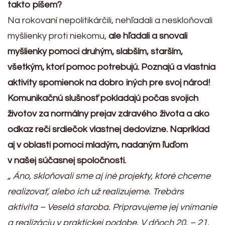
takto píšem?
Na rokovaní nepolitikárčili, nehľadali a neskloňovali
myšlienky proti niekomu,
ale hľadali a snovali
myšlienky pomoci druhým, slabším, starším,
všetkým, ktorí pomoc potrebujú.
Poznajú a vlastnia
aktivity spomienok na dobro iných pre svoj národ!
Komunikačnú slušnosť pokladajú počas svojich
životov za normálny prejav zdravého života a ako
odkaz reči srdiečok vlastnej dedovizne. Napríklad
aj v oblasti pomoci mladým, nadaným ľuďom
v našej súčasnej spoločnosti.
„ Áno, skloňovali sme aj iné projekty, ktoré chceme
realizovať, alebo ich už realizujeme. Trebárs
aktivita – Veselá staroba. Pripravujeme jej vnímanie
a realizáciu v praktickej podobe. V dňoch 20. – 21.