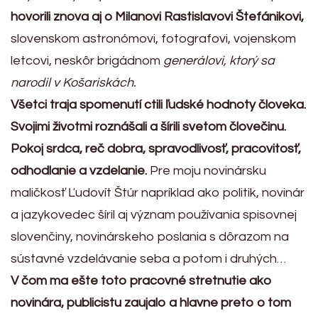
hovorili znova aj o Milanovi Rastislavovi Štefánikovi,
slovenskom astronómovi, fotografovi, vojenskom
letcovi, neskôr brigádnom
generálovi, ktorý sa
narodil v Košariskách.
Všetci traja spomenutí ctili ľudské hodnoty človeka.
Svojimi životmi roznášali a šírili svetom človečinu.
Pokoj srdca, reč dobra, spravodlivosť, pracovitosť,
odhodlanie a vzdelanie.
Pre moju novinársku
maličkosť Ľudovít Štúr napríklad ako politik, novinár
a jazykovedec šíril aj význam používania spisovnej
slovenčiny, novinárskeho poslania s dôrazom na
sústavné vzdelávanie seba a potom i druhých…
V čom ma ešte toto pracovné stretnutie ako
novinára, publicistu zaujalo a hlavne preto o tom