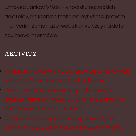
Uhrovec Jankov Vŕšok – v rodisku najväčších
dejateľov, na ktorých môžeme byť všetci právom
hrdí. Verím, že na našej webstránke vždy nájdete
zaujímavé informácie.
AKTIVITY
Výstava o Alexandrovi Dubčekovi sa po 25 rokoch
vrátila do Slovenského inštitútu v Prahe
Prečo zanikol v Slovenskej republike časopis
Závislosť a prečo neexistujú otvorené dialógy na
tému: Naša Dukla pod Urpínom…
O význame veselej staroby sa presvedčili na
Jankovom vŕšku dôchodcovia z Nového mesta