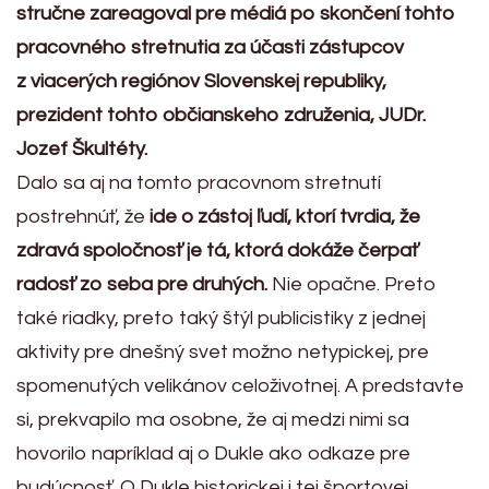
stručne zareagoval pre médiá po skončení tohto
pracovného stretnutia za účasti zástupcov
z viacerých regiónov Slovenskej republiky,
prezident tohto občianskeho združenia, JUDr.
Jozef Škultéty.
Dalo sa aj na tomto pracovnom stretnutí
postrehnúť, že
ide o zástoj ľudí, ktorí tvrdia, že
zdravá spoločnosť je tá, ktorá dokáže čerpať
radosť zo seba pre druhých.
Nie opačne. Preto
také riadky, preto taký štýl publicistiky z jednej
aktivity pre dnešný svet možno netypickej, pre
spomenutých velikánov celoživotnej. A predstavte
si, prekvapilo ma osobne, že aj medzi nimi sa
hovorilo napríklad aj o Dukle ako odkaze pre
budúcnosť. O Dukle historickej i tej športovej.