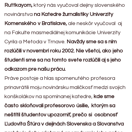
Ruttkayom,
ktorý nás vyučoval dejiny slovenského
novinárstva
na Katedre žurnalistiky Univerzity
Komenského v Bratislave,
ale neskôr vyučoval aj
na Fakulte masmediálnej komunikácie Univerzity
Cyrila a Metoda v Trnave.
Navždy sme sa s ním
rozlúčili v novembri roku 2002.
Nie všetci, ako jeho
študenti sme sa na tomto svete rozlúčili aj s jeho
odkazom pre našu prácu.
Práve postoje a hlas spomenutého profesora
prinavrátili moju novinársku maličkosť medzi svojich
konškolákov na spomínanej katedre,
kde sme
často skloňovali profesorovo úsilie, ktorým sa
neštítil študentov upozorniť, prečo si osobnosť
Ľudovíta Štúra v dejinách Slovenska a Slovanstva