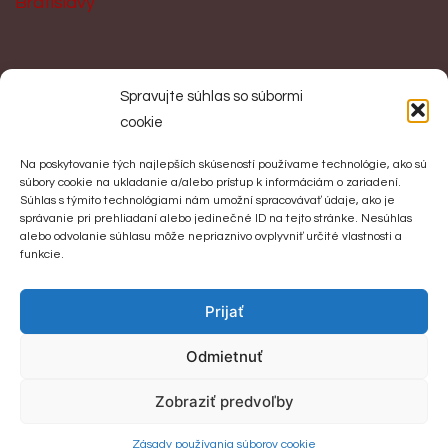
Bratislavy
KONTAKT
Spravujte súhlas so súbormi
cookie
Spoločnosť slovenských velikánov
Na poskytovanie tých najlepších skúseností používame technológie, ako sú
Jankov Vŕšok 1
súbory cookie na ukladanie a/alebo prístup k informáciám o zariadení.
Súhlas s týmito technológiami nám umožní spracovávať údaje, ako je
956 41 Uhrovec
správanie pri prehliadaní alebo jedinečné ID na tejto stránke. Nesúhlas
Tel: +421 905 203 900
alebo odvolanie súhlasu môže nepriaznivo ovplyvniť určité vlastnosti a
funkcie.
Email:
jozefskultety1@gmail.com
Prijať
Odmietnuť
Copyright © 2024 Spoločnosť slovenských velikánov. Všetky
Zobraziť predvoľby
práva vyhradené.
Ochrana osobných údajov
Zásady používania súborov cookie