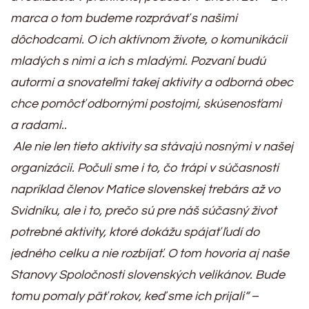
marca o tom budeme rozprávať s našimi
dôchodcami. O ich aktívnom živote, o komunikácii
mladých s nimi a ich s mladými. Pozvaní budú
autormi a snovateľmi takej aktivity a odborná obec
chce pomôcť odbornými postojmi, skúsenosťami
a radami..
Ale nie len tieto aktivity sa stávajú nosnými v našej
organizácii. Počuli sme i to, čo trápi v súčasnosti
napríklad členov Matice slovenskej trebárs až vo
Svidníku, ale i to, prečo sú pre náš súčasný život
potrebné aktivity, ktoré dokážu spájať ľudí do
jedného celku a nie rozbíjať. O tom hovoria aj naše
Stanovy Spoločnosti slovenských velikánov. Bude
tomu pomaly päť rokov, keď sme ich prijali“
–