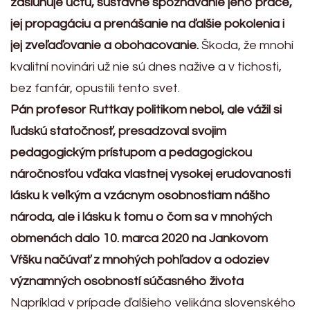
zasluhuje úctu, sústavné spoznávanie jeho práce,
jej propagáciu a prenášanie na ďalšie pokolenia i
jej zveľaďovanie a obohacovanie.
Škoda, že mnohí
kvalitní novinári už nie sú dnes nažive a v tichosti,
bez fanfár, opustili tento svet.
Pán profesor Ruttkay politikom nebol, ale vážil si
ľudskú statočnosť, presadzoval svojim
pedagogickým prístupom a pedagogickou
náročnosťou vďaka vlastnej vysokej erudovanosti
lásku k veľkým a vzácnym osobnostiam nášho
národa, ale i lásku k tomu o čom sa v mnohých
obmenách dalo 10. marca 2020 na Jankovom
Vŕšku načúvať z mnohých pohľadov a odoziev
významných osobností súčasného života
Napríklad v prípade ďalšieho velikána slovenského