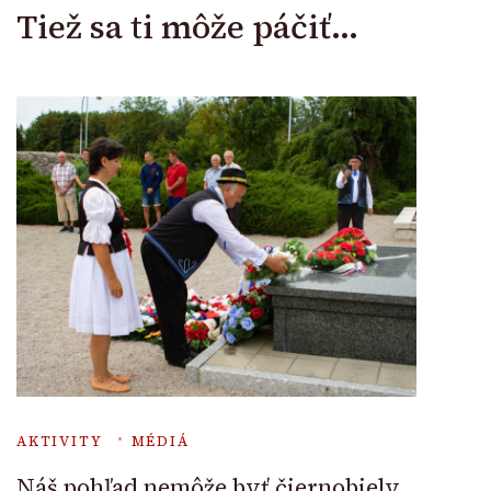
Tiež sa ti môže páčiť...
AKTIVITY
MÉDIÁ
Náš pohľad nemôže byť čiernobiely