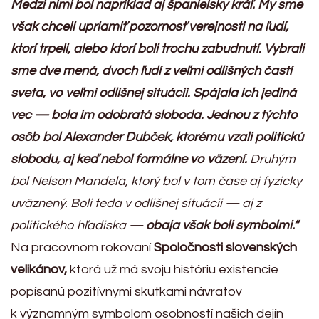
Medzi nimi bol napríklad aj španielsky kráľ. My sme
však chceli upriamiť pozornosť verejnosti na ľudí,
ktorí trpeli, alebo ktorí boli trochu zabudnutí. Vybrali
sme dve mená, dvoch ľudí z veľmi odlišných častí
sveta, vo veľmi odlišnej situácii. Spájala ich jediná
vec — bola im odobratá sloboda. Jednou z týchto
osôb bol Alexander Dubček, ktorému vzali politickú
slobodu, aj keď nebol formálne vo väzení.
Druhým
bol Nelson Mandela, ktorý bol v tom čase aj fyzicky
uväznený. Boli teda v odlišnej situácii — aj z
politického hľadiska —
obaja však boli symbolmi
.“
Na pracovnom rokovaní
Spoločnosti slovenských
velikánov,
ktorá už má svoju históriu existencie
popísanú pozitívnymi skutkami návratov
k významným symbolom osobností našich dejín