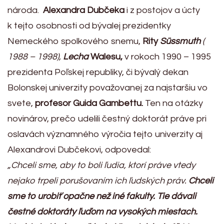
národa.
Alexandra Dubčeka
i z postojov a úcty
k tejto osobnosti od bývalej prezidentky
Nemeckého spolkového snemu,
Rity
Süssmuth
(
1988 – 1998),
Lecha
Walesu,
v rokoch 1990 – 1995
prezidenta Poľskej republiky, či bývalý dekan
Bolonskej univerzity považovanej za najstaršiu vo
svete,
profesor Guida Gambettu.
Ten na otázky
novinárov, prečo udelili čestný doktorát práve pri
oslavách významného výročia tejto univerzity aj
Alexandrovi Dubčekovi, odpovedal:
„Chceli sme, aby to boli ľudia, ktorí práve vtedy
nejako trpeli porušovaním ich ľudských práv.
Chceli
sme to urobiť opačne než iné fakulty. Tie dávali
čestné doktoráty ľuďom na vysokých miestach.