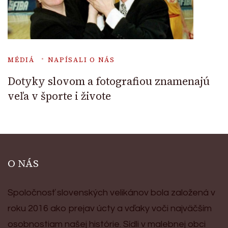
MÉDIÁ
NAPÍSALI O NÁS
Dotyky slovom a fotografiou znamenajú
veľa v športe i živote
O NÁS
Spoločnosť slovenských velikánov bola založená v
roku 2016 ako prejav úcty a vďaky voči najväčším
osobnostiam našej histórie. Sídli v malebnej obci