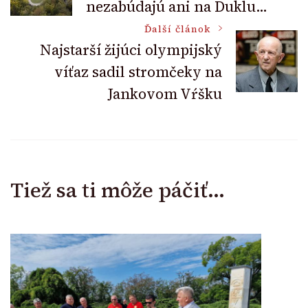
nezabúdajú ani na Duklu…
Navigation
Ďalší článok
Najstarší žijúci olympijský
víťaz sadil stromčeky na
Jankovom Vŕšku
Tiež sa ti môže páčiť...