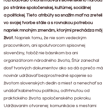
rozhodovalo o konštituovaní slovenského národa
po stránke spoločenskej, kultúrnej, sociálnej
a politickej. Tieto atribúty sa snažím mať na zreteli
vo svojej tvorbe stále a s rovnakou potrebou
napriek mnohým zmenám, ktorými prechádza môj
život.
Napriek tomu, že nie som vedeckým
pracovníkom, ani spolutvorcom spisovnej
slovenčiny, tobôž nie básnikom ba ani
organizátorom národného života, Štúr zanechal
dosť tvorivých dokumentov ako sa dá a prečo má
novinár udržiavať bezprostredné spojenie so
životom slovenských dedín a miest a nenechať sa
unášať kabinetnou politikou, odtrhnutou od
praktického života. spoločenského pokroku.
Udržiavaním otvorenej komunikácie s mestami