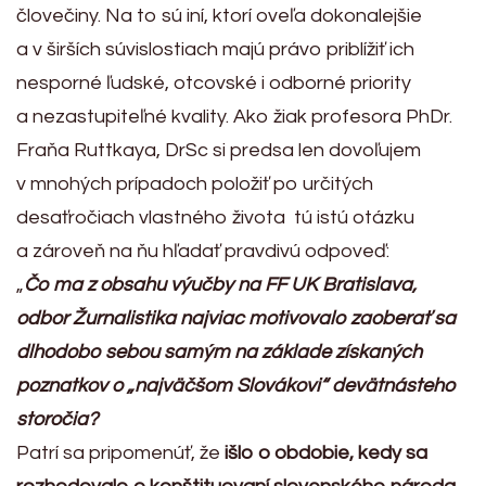
človečiny. Na to sú iní, ktorí oveľa dokonalejšie
a v širších súvislostiach majú právo priblížiť ich
nesporné ľudské, otcovské i odborné priority
a nezastupiteľné kvality. Ako žiak profesora PhDr.
Fraňa Ruttkaya, DrSc si predsa len dovoľujem
v mnohých prípadoch položiť po určitých
desaťročiach vlastného života tú istú otázku
a zároveň na ňu hľadať pravdivú odpoveď:
„
Čo ma z obsahu výučby na FF UK Bratislava,
odbor Žurnalistika najviac motivovalo zaoberať sa
dlhodobo sebou samým na základe získaných
poznatkov o „najväčšom Slovákovi“ devätnásteho
storočia?
Patrí sa pripomenúť, že
išlo o obdobie, kedy sa