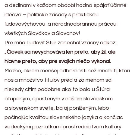
a dedinami v každom období hodno spájať účinné
ideovo – politické zásady s praktickou
ľudovovýchovou a národnoobrannou prácou
všetkých Slovákov a Slovanov!
Pre mňa Ľudovít Štúr zanechal vzácny odkaz:
„Človek sa nevychováva len preto, aby žil, ale
hlavne preto, aby pre svojich niečo vykonal.
Možno, okrem menšej odbornosti než mnohí tí, ktorí
nosia množstvo titulov pred a za menom sa
niekedy cítim podobne ako to bolo u Štúra
otupeným, opusteným v našom slovanskom
a slovenskom svete, ba aj poníženým, lebo
počínajúc kvalitou slovenského jazyka a končiac
vedeckými poznatkami prostredníctvom kultúry