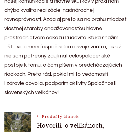
našej komunikácie a hlavne skutkov v praxi nám
chýba kvalita realizácie nadnárodnej
rovnoprávnosti. Azda aj preto sa na prahu mladosti
vlastnej staroby angažovanosťou hlavne
prostredníctvom odkazu Ľudovíta Štúra snažím
ešte viac meniť aspoň seba a svoje vnútro, ak už
nie som potrebný zaujímať celospoločenské
postoje k tomu, o čom píšem v predchádzajúcich
riadkoch. Preto rád, pokiaľ mi to vedomosti
i zdravie dovolia, podporím aktivity Spoločnosti
slovenských velikánov!
Post
Predošlý článok
Hovorili o velikánoch,