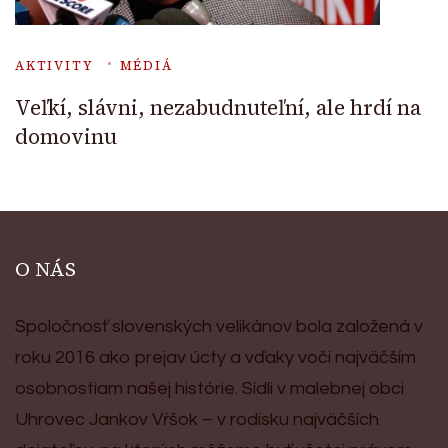
AKTIVITY
MÉDIÁ
Veľkí, slávni, nezabudnuteľní, ale hrdí na
domovinu
O NÁS
Spoločnosť slovenských velikánov bola založená v
roku 2016 ako prejav úcty a vďaky voči najväčším
osobnostiam našej histórie. Sídli v malebnej obci
Uhrovec Jankov Vŕšok – v rodisku najväčších