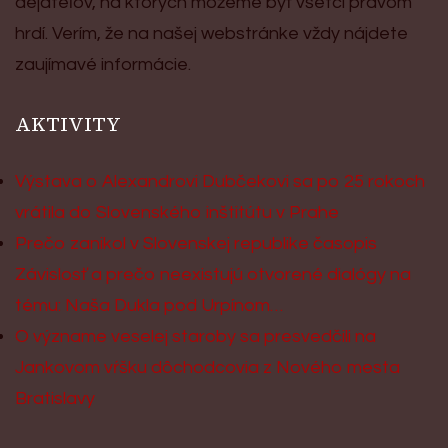
dejateľov, na ktorých môžeme byť všetci právom
hrdí. Verím, že na našej webstránke vždy nájdete
zaujímavé informácie.
AKTIVITY
Výstava o Alexandrovi Dubčekovi sa po 25 rokoch
vrátila do Slovenského inštitútu v Prahe
Prečo zanikol v Slovenskej republike časopis
Závislosť a prečo neexistujú otvorené dialógy na
tému: Naša Dukla pod Urpínom…
O význame veselej staroby sa presvedčili na
Jankovom vŕšku dôchodcovia z Nového mesta
Bratislavy