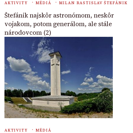
AKTIVITY
MÉDIÁ
MILAN RASTISLAV ŠTEFÁNIK
Štefánik najskôr astronómom, neskôr
vojakom, potom generálom, ale stále
národovcom (2)
AKTIVITY
MÉDIÁ