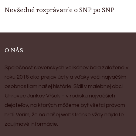
Nevšedné rozprávanie o SNP po SNP
O NÁS
Spoločnosť slovenských velikánov bola založená v
roku 2016 ako prejav úcty a vďaky voči najväčším
osobnostiam našej histórie. Sídli v malebnej obci
Uhrovec Jankov Vŕšok – v rodisku najväčších
dejateľov, na ktorých môžeme byť všetci právom
hrdí. Verím, že na našej webstránke vždy nájdete
zaujímavé informácie.