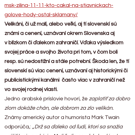
msk-zilina-11-11-kto-cakal-na-stiavnickach-
golove-hody-ostal-sklamany/
Velikáni, či už malí, alebo veľkí, aj tí slovenskí sú
známi a cenení, uznávaní okrem Slovenska aj
v blízkom či ďalekom zahraničí. Vďaka výsledkom
svojej práce a svojho života pri tom, v čom boli
resp. sú nedostižní a stále potrební. Škoda len, že tí
slovenskí sú viac cenení, uznávaní aj historickými či
publicistickými kanálmi často viac v zahraničí než
vo svojej rodnej vlasti.
Jedno arabské príslovie hovorí, že
zaplatiť za dobro
zlom dokáže chán, ale dobrom za zlo velikán.
Známy americký autor a humorista Mark Twain
odporúča,:
„Drž sa ďaleko od ľudí, ktorí sa snažia