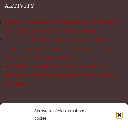
AKTIVITY
Výstava o Alexandrovi Dubčekovi sa po 25 rokoch
vrátila do Slovenského inštitútu v Prahe
Prečo zanikol v Slovenskej republike časopis
Závislosť a prečo neexistujú otvorené dialógy na
tému: Naša Dukla pod Urpínom…
O význame veselej staroby sa presvedčili na
Jankovom vŕšku dôchodcovia z Nového mesta
Bratislavy
KONTAKT
Spravujte súhlas so súbormi
cookie
Spoločnosť slovenských velikánov