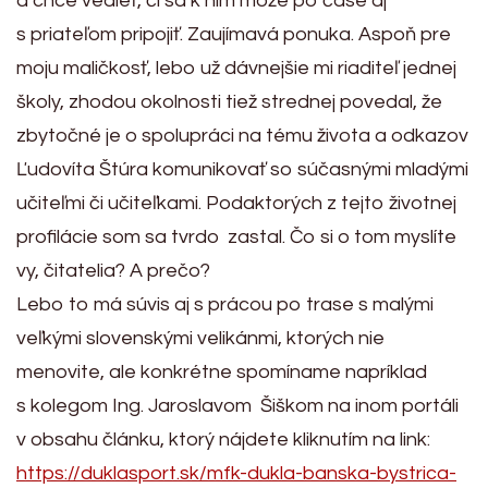
a chce vedieť, či sa k nim môže po čase aj
s priateľom pripojiť. Zaujímavá ponuka. Aspoň pre
moju maličkosť, lebo už dávnejšie mi riaditeľ jednej
školy, zhodou okolnosti tiež strednej povedal, že
zbytočné je o spolupráci na tému života a odkazov
Ľudovíta Štúra komunikovať so súčasnými mladými
učiteľmi či učiteľkami. Podaktorých z tejto životnej
profilácie som sa tvrdo zastal. Čo si o tom myslíte
vy, čitatelia? A prečo?
Lebo to má súvis aj s prácou po trase s malými
veľkými slovenskými velikánmi, ktorých nie
menovite, ale konkrétne spomíname napríklad
s kolegom Ing. Jaroslavom Šiškom na inom portáli
v obsahu článku, ktorý nájdete kliknutím na link:
https://duklasport.sk/mfk-dukla-banska-bystrica-