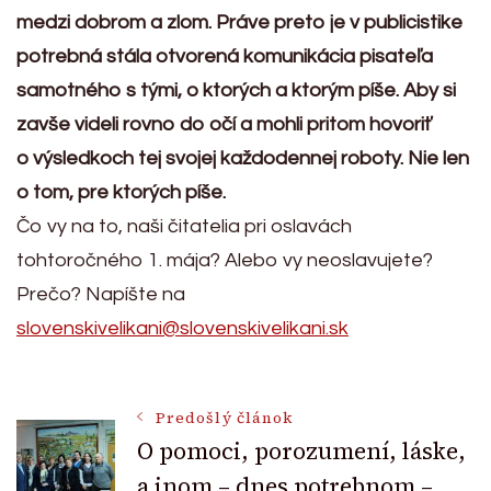
medzi dobrom a zlom. Práve preto je v publicistike
potrebná stála otvorená komunikácia pisateľa
samotného s tými, o ktorých a ktorým píše. Aby si
zavše videli rovno do očí a mohli pritom hovoriť
o výsledkoch tej svojej každodennej roboty. Nie len
o tom, pre ktorých píše.
Čo vy na to, naši čitatelia pri oslavách
tohtoročného 1. mája? Alebo vy neoslavujete?
Prečo? Napíšte na
slovenskivelikani@slovenskivelikani.sk
Post
Predošlý článok
O pomoci, porozumení, láske,
a inom – dnes potrebnom –