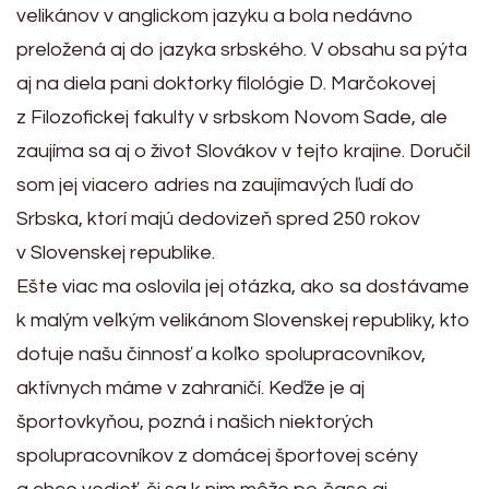
velikánov v anglickom jazyku a bola nedávno
preložená aj do jazyka srbského. V obsahu sa pýta
aj na diela pani doktorky filológie D. Marčokovej
z Filozofickej fakulty v srbskom Novom Sade, ale
zaujíma sa aj o život Slovákov v tejto krajine. Doručil
som jej viacero adries na zaujímavých ľudí do
Srbska, ktorí majú dedovizeň spred 250 rokov
v Slovenskej republike.
Ešte viac ma oslovila jej otázka, ako sa dostávame
k malým veľkým velikánom Slovenskej republiky, kto
dotuje našu činnosť a koľko spolupracovníkov,
aktívnych máme v zahraničí. Keďže je aj
športovkyňou, pozná i našich niektorých
spolupracovníkov z domácej športovej scény