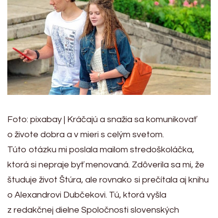
Foto: pixabay | Kráčajú a snažia sa komunikovať
o živote dobra a v mieri s celým svetom.
Túto otázku mi poslala mailom stredoškoláčka,
ktorá si nepraje byť menovaná. Zdôverila sa mi, že
študuje život Štúra, ale rovnako si prečítala aj knihu
o Alexandrovi Dubčekovi. Tú, ktorá vyšla
z redakčnej dielne Spoločnosti slovenských