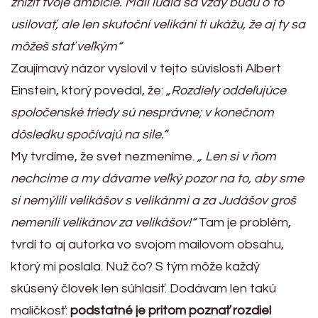
znížiť tvoje ambície. Malí ľudia sa vždy budú o to
usilovať, ale len skutoční velikáni ti ukážu, že aj ty sa
môžeš stať veľkým“
Zaujímavý názor vyslovil v tejto súvislosti Albert
Einstein, ktorý povedal, že:
„Rozdiely oddeľujúce
spoločenské triedy sú nesprávne; v konečnom
dôsledku spočívajú na sile.“
My tvrdíme, že svet nezmeníme.
„ Len si v ňom
nechcime a my dávame veľký pozor na to, aby sme
si nemýlili velikášov s velikánmi a za Judášov groš
nemenili velikánov za velikášov!“
Tam je problém,
tvrdí to aj autorka vo svojom mailovom obsahu,
ktorý mi poslala. Nuž čo? S tým môže každý
skúsený človek len súhlasiť. Dodávam len takú
maličkosť:
podstatné je pritom poznať rozdiel