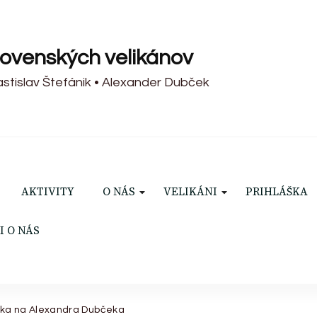
lovenských velikánov
Rastislav Štefánik • Alexander Dubček
AKTIVITY
O NÁS
VELIKÁNI
PRIHLÁŠKA
I O NÁS
nka na Alexandra Dubčeka