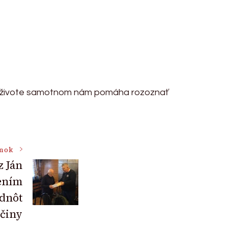
ť v živote samotnom nám pomáha rozoznať
ánok
z Ján
ením
odnôt
činy