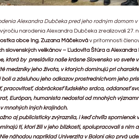
arodenia Alexandra Dubčeka pred jeho rodným domom v 
výročiu narodenia Alexandra Dubčeka zrealizovali 27. 
ostka obce Ing. Zuzana Máčeková
v prítomnosti člen
slovenských velikánov – Ľudovíta Štúra a Alexandra
ine, ktorá by preslávila naše krásne Slovensko vo svete
té medzníky jeho života, v ktorých dominujú pri charakte
i boli a zásluhou jeho odkazov prostredníctvom jeho p
sť, pracovitosť, dobráckosť ľudského srdca, oddanosť sv
okrat, Európan, humanista nedostal od mnohých významn
 v mnohých iných krajinách.
žno aj publicisticky zvýraznila, i keď chvíľa spomienok 
najú tí, ktorí žili v jeho blízkosti, spolupracovali s ním
. Nie náhodou napríklad Univerzita v Boloni ako prvá ude