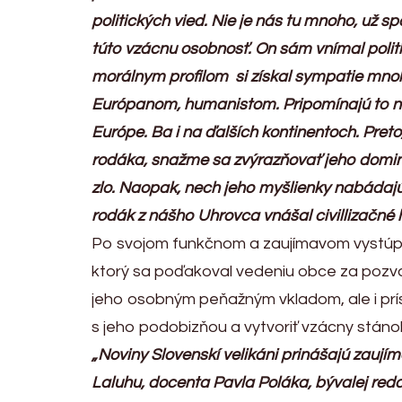
politických vied. Nie je nás tu mnoho, u
túto vzácnu osobnosť. On sám vnímal politi
morálnym profilom si získal sympatie mnoh
Európanom, humanistom. Pripomínajú to názvy
Európe. Ba i na ďalších kontinentoch. Pr
rodáka, snažme sa zvýrazňovať jeho domina
zlo. Naopak, nech jeho myšlienky nabádajú 
rodák z nášho Uhrovca vnášal civillizačné 
Po svojom funkčnom a zaujímavom vystúpen
ktorý sa poďakoval vedeniu obce za pozv
jeho osobným peňažným vkladom, ale i prís
s jeho podobizňou a vytvoriť vzácny stán
„Noviny Slovenskí velikáni prinášajú zauj
Laluhu, docenta Pavla Poláka, bývalej reda