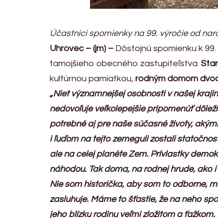
Účastníci spomienky na 99. výročie od n
Uhrovec – (jm) –
Dôstojnú spomienku k 99. 
tamojšieho obecného zastupiteľstva.
Star
kultúrnou pamiatkou,
rodným domom dvoch 
„Niet významnejšej osobnosti v našej kraj
nedovoľuje veľkolepejšie pripomenúť dôleži
potrebné aj pre naše súčasné životy, akým
i ľuďom na tejto zemeguli zostali statočno
ale na celej planéte Zem. Prívlastky dem
náhodou. Tak doma, na rodnej hrude, ako i
Nie som historička, aby som to odborne, mo
zasluhuje. Máme to šťastie, že na neho spomí
jeho blízku rodinu veľmi zložitom a ťažkom