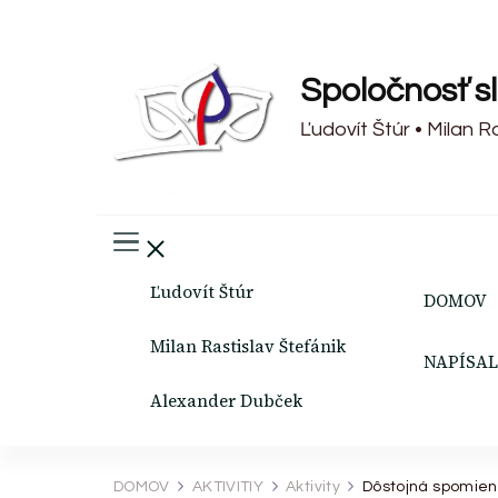
Spoločnosť s
Ľudovít Štúr • Milan 
Ľudovít Štúr
DOMOV
Milan Rastislav Štefánik
NAPÍSAL
Alexander Dubček
DOMOV
AKTIVITIY
Aktivity
Dôstojná spomie