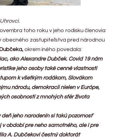
Uhrovci.
novembra toho roku v jeho rodisku členovia
ov obecného zastupiteľstva pred národnou
 Dubčeka,
okrem iného povedala:
 viac, ako Alexandre Dubček. Covid 19 nám
ristike jeho osoby také cenné vlastnosti
rístupom k všetkým rodákom, Slovákom
ojmu národu, demokracii nielen v Európe,
ých osobností z mnohých sfér života
v deň jeho narodenín si takú pozornosť
 aj v období pre neho samotného, ale i pre
lila A. Dubčekovi čestný doktorát