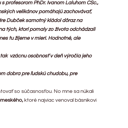
u s profesorom PhDr. Ivanom Laluhom CSc.,
venských velikánov pomáhajú zachovávať,
andre Dubček samotný kládol dôraz na
a tých, ktorí pomaly zo života odchádzali
nes tu žijeme v mieri. Hodnotné, ale
tak vzácnu osobnosť v deň výročia jeho
om dobra pre ľudskú chudobu, pre
rontovať so súčasnosťou. No mne sa núkali
vomeského,
ktoré najviac venoval básnikovi