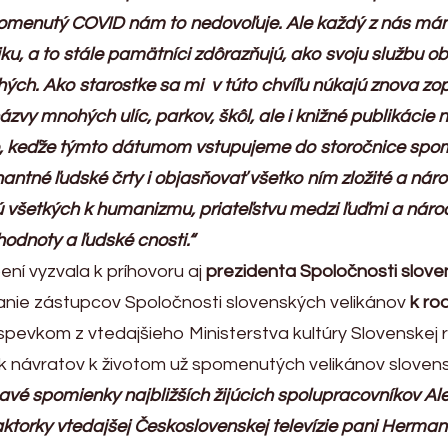
ž spomenutý COVID nám to nedovoľuje. Ale každý z nás 
ku, a to stále pamätníci zdôrazňujú, ako svoju službu 
ých. Ako starostke sa mi v túto chvíľu núkajú znova z
 mnohých ulíc, parkov, škôl, ale i knižné publikácie ni
eto, keďže týmto dátumom vstupujeme do storočnice spo
ntné ľudské črty i objasňovať všetko ním zložité a nár
všetkých k humanizmu, priateľstvu medzi ľuďmi a národmi
hodnoty a ľudské cnosti.“
í vyzvala k príhovoru aj
prezidenta Spoločnosti slov
anie zástupcov Spoločnosti slovenských velikánov
k ro
pevkom z vtedajšieho Ministerstva kultúry Slovenskej 
ok návratov k životom už spomenutých velikánov slove
ímavé spomienky najbližších žijúcich spolupracovníkov 
ktorky vtedajšej Československej televízie pani Hermanov