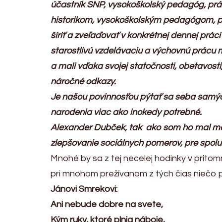
účastník SNP, vysokoškolský pedagóg, prá
historikom, vysokoškolským pedagógom, pol
šíriť a zveľaďovať v konkrétnej dennej prá
starostlivú vzdelávaciu a výchovnú prácu m
a mali vďaka svojej statočnosti, obetavosti
náročné odkazy.
Je našou povinnosťou pýtať sa seba samýc
narodenia viac ako inokedy
potrebné.
Alexander Dubček, tak ako som ho mal mož
zlepšovanie sociálnych pomerov, pre spolun
Mnohé by sa z tej necelej hodinky v prítom
pri mnohom prežívanom z tých čias niečo 
Jánovi Smrekovi:
Ani nebude dobre na svete,
Kým ruky, ktoré plnia náboje,