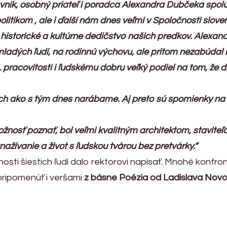
vnik, osobný priateľ i poradca Alexandra Dubčeka spol
itikom , ale i ďalší nám dnes veľmi v Spoločnosti slo
ci historické a kultúrne dedičstvo našich predkov. Alex
ladých ľudí, na rodinnú výchovu, ale pritom nezabúdal n
, pracovitosti i ľudskému dobru veľký podiel na tom, že d
h ako s tým dnes narábame. Aj preto sú spomienky na 
nosť poznať, bol veľmi kvalitným architektom, staviteľ
ažívanie a život s ľudskou tvárou bez pretvárky.“
nosti šiestich ľudí dalo rektorovi napísať. Mnohé konf
pripomenúť i veršami
z básne Poézia od Ladislava No