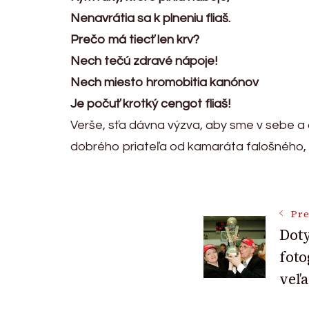
Nenavrátia sa k plneniu fliaš.
Prečo má tiecť len krv?
Nech tečú zdravé nápoje!
Nech miesto hromobitia kanónov
Je počuť krotký cengot fliaš!
Verše, sťa dávna výzva, aby sme v sebe 
dobrého priateľa od kamaráta falošného, l
Post
Pre
Dot
Navigat
foto
veľa