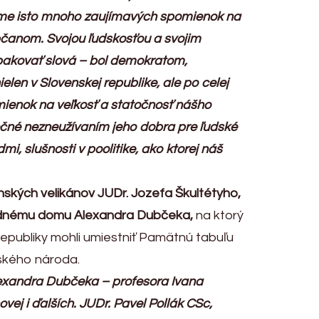
máme isto mnoho zaujímavých spomienok na
občanom. Svojou ľudskosťou a svojim
opakovať slová – bol demokratom,
elen v Slovenskej republike, ale po celej
mienok na veľkosť a statočnosť nášho
očné nezneužívaním jeho dobra pre ľudské
, slušnosti v poolitike, ako ktorej náš
enských
velikánov JUDr. Jozefa Škultétyho,
dnému domu Alexandra Dubčeka,
na ktorý
republiky mohli umiestniť Pamätnú tabuľu
nského národa.
Alexandra Dubčeka – profesora Ivana
ej i ďalších. JUDr. Pavel Pollák CSc,