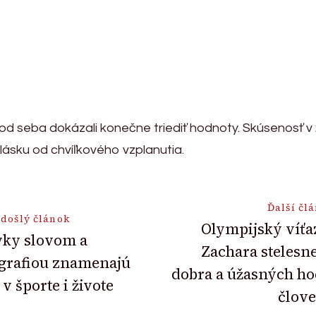
a od seba dokázali konečne triediť hodnoty. Skúsenos
ásku od chvíľkového vzplanutia.
Ďalší čl
došlý článok
Olympijský víťa
yky slovom a
Zachara stelesn
ion
grafiou znamenajú
dobra a úžasných h
 v športe i živote
člove