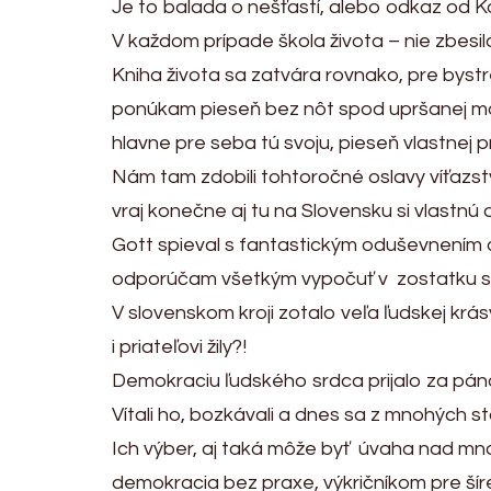
Je to balada o nešťastí, alebo odkaz od 
V každom prípade škola života – nie zbesil
Kniha života sa zatvára rovnako, pre bystr
ponúkam pieseň bez nôt spod upršanej mo
hlavne pre seba tú svoju, pieseň vlastnej 
Nám tam zdobili tohtoročné oslavy víťazst
vraj konečne aj tu na Slovensku si vlastnú
Gott spieval s fantastickým oduševnením 
odporúčam všetkým vypočuť v zostatku spom
V slovenskom kroji zotalo veľa ľudskej krás
i priateľovi žily?!
Demokraciu ľudského srdca prijalo za pán
Vítali ho, bozkávali a dnes sa z mnohých st
Ich výber, aj taká môže byť úvaha nad mno
demokracia bez praxe, výkričníkom pre šír