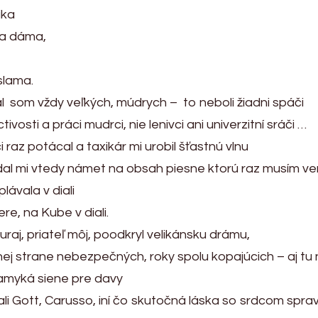
ika
na dáma,
slama.
 som vždy veľkých, múdrych – to neboli žiadni spáči
vosti a práci mudrci, nie lenivci ani univerzitní sráči …
z potácal a taxikár mi urobil šťastnú vlnu
, dal mi vtedy námet na obsah piesne ktorú raz musím ve
ávala v diali
re, na Kube v diali.
raj, priateľ môj, poodkryl velikánsku drámu,
ej strane nebezpečných, roky spolu kopajúcich – aj tu 
amyká siene pre davy
i Gott, Carusso, iní čo skutočná láska so srdcom spraví