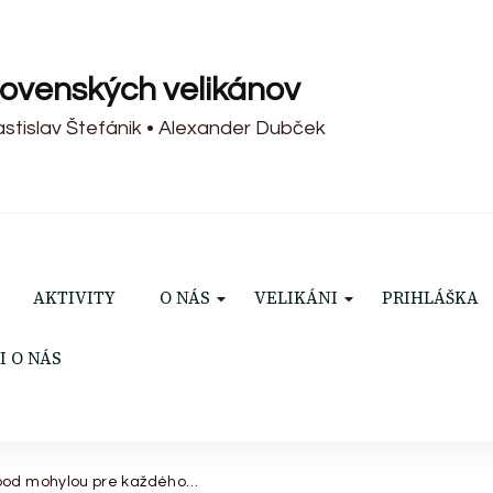
lovenských velikánov
Rastislav Štefánik • Alexander Dubček
AKTIVITY
O NÁS
VELIKÁNI
PRIHLÁŠKA
I O NÁS
pod mohylou pre každého…