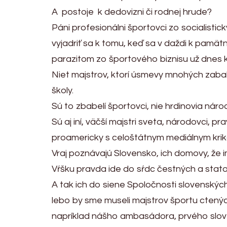
A postoje k dedovizni či rodnej hrude?
Páni profesionálni športovci zo socialistick
vyjadriť sa k tomu, keď sa v daždi k pam
parazitom zo športového biznisu už dnes k
Niet majstrov, ktorí úsmevy mnohých zabal
školy.
Sú to zbabelí športovci, nie hrdinovia náro
Sú aj iní, väčší majstri sveta, národovci, 
proamericky s celoštátnym mediálnym kri
Vraj poznávajú Slovensko, ich domovy, že 
Vŕšku pravda ide do sŕdc čestných a stato
A tak ich do siene Spoločnosti slovenskýc
lebo by sme museli majstrov športu ctený
napríklad nášho ambasádora, prvého slove