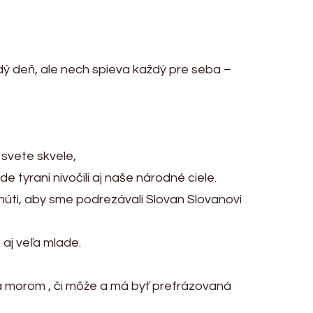
ý deň, ale nech spieva každý pre seba –
svete skvele,
tyrani nivočili aj naše národné ciele.
s núti, aby sme podrezávali Slovan Slovanovi
aj veľa mlade.
 za morom , či môže a má byť prefrázovaná