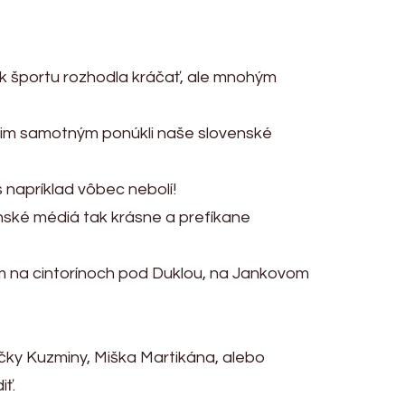
ok športu rozhodla kráčať, ale mnohým
om im samotným ponúkli naše slovenské
s napríklad vôbec nebolí!
ovenské médiá tak krásne a prefíkane
vym na cintorínoch pod Duklou, na Jankovom
čky Kuzminy, Miška Martikána, alebo
ť.