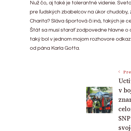
Nuž čo, aj také je tolerantné videnie. Sve
pre ľudských zbabelcov na úkor chudoby, z
Charita? Sláva športová či iná, takých je ce
Štát sa musí starať zodpovedne hlavne o de
taký bol v jednom mojom rozhovore odkaz p
od pána Karla Gotta.
Post
Pre
Ucti
v bo
Navigat
znam
cel
SNP 
svoj