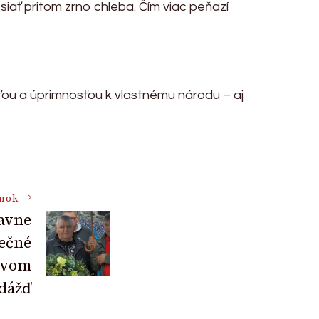
siať pritom zrno chleba. Čím viac peňazí
ťou a úprimnosťou k vlastnému národu – aj
ánok
lavne
ečné
ovom
 dážď