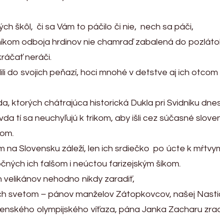
ých škôl, či sa Vám to páčilo či nie, nech sa páči,
ätníkom odboja hrdinov nie chamraď zabalená do pozlát
ráčať neráči.
ili do svojich peňazí, hoci mnohé v detstve aj ich otc
da, ktorých chátrajúca historická Dukla pri Svidníku dne
pravda tí sa neuchyľujú k trikom, aby išli cez súčasné sl
kom.
im na Slovensku záleží, len ich srdiečko po úcte k mŕt
čných ich falšom i neúctou farizejským šíkom.
h velikánov nehodno nikdy zaradiť,
ch svetom – pánov manželov Zátopkovcov, našej Nasti
nského olympijského víťaza, pána Janka Zacharu zradi