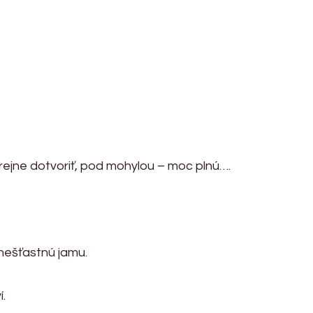
rejne dotvoriť, pod mohylou – moc plnú….
nešťastnú jamu.
.