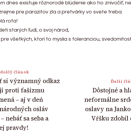
tom dnes existuje rôznorodé blúdenie ako ho znivočiť, ne
rejme pre parazitov zla a pretvárky vo svete treba.
lá rota!
ti starých ľudí, o svoj národ,
re všetkých, ktorí to myslia s toleranciou, svedomitos
došlý článok
ť si významný odkaz
Ďalší čl
ji proti fašizmu
Dôstojné a h
ion
ená – aj v deń
neformálne srd
onárodných osláv
oslavy na Jank
– nebáť sa seba a
Vŕšku zdobil
ej pravdy!