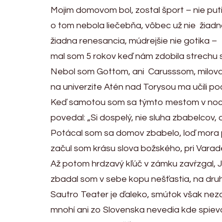
Mojim domovom bol, zostal šport – nie put
o tom nebola liečebňa, vôbec už nie žiad
žiadna renesancia, múdrejšie nie gotika –
mal som 5 rokov keď nám zdobila strechu 
Nebol som Gottom, ani Carusssom, miloval
na univerzite Atén nad Torysou ma učili pocti
Keď samotou som sa týmto mestom v noci ra
povedal: „Si dospelý, nie sluha zbabelcov
Potácal som sa domov zbabelo, loď mora pl
začul som krásu slova božského, pri Varade
Až potom hrdzavý kľúč v zámku zavŕzgal, Ju
zbadal som v sebe kopu nešťastia, na druh
Sautro Teater je ďaleko, smútok však nez
mnohí ani zo Slovenska nevedia kde spieval