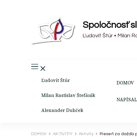
Spoločnosť s
Ľudovít Štúr • Milan 
Ľudovít Štúr
DOMOV
Milan Rastislav Štefánik
NAPÍSAL
Alexander Dubček
DOMOV
AKTIVITIY
Aktivity
Pieseň za dažďa 